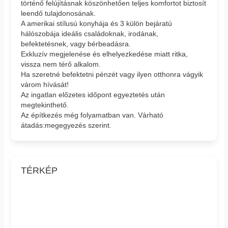
történő felújításnak köszönhetően teljes komfortot biztosít
leendő tulajdonosának.
A amerikai stílusú konyhája és 3 külön bejáratú
hálószobája ideális családoknak, irodának,
befektetésnek, vagy bérbeadásra.
Exkluzív megjelenése és elhelyezkedése miatt ritka,
vissza nem térő alkalom.
Ha szeretné befektetni pénzét vagy ilyen otthonra vágyik
várom hívását!
Az ingatlan előzetes időpont egyeztetés után
megtekinthető.
Az építkezés még folyamatban van. Várható
átadás:megegyezés szerint.
TÉRKÉP