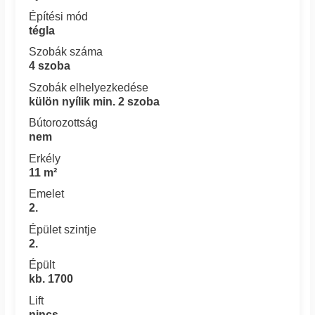
Építési mód
tégla
Szobák száma
4 szoba
Szobák elhelyezkedése
külön nyílik min. 2 szoba
Bútorozottság
nem
Erkély
11 m²
Emelet
2.
Épület szintje
2.
Épült
kb. 1700
Lift
nincs