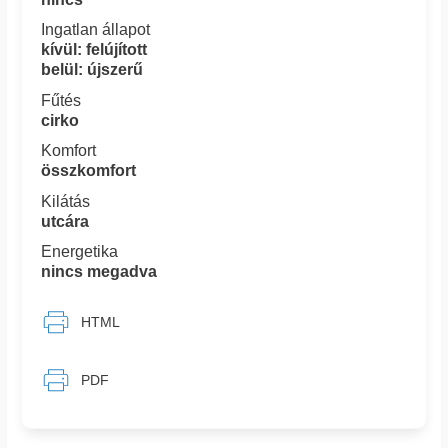
Ingatlan állapot
kívül: felújított
belül: újszerű
Fűtés
cirko
Komfort
összkomfort
Kilátás
utcára
Energetika
nincs megadva
HTML
PDF