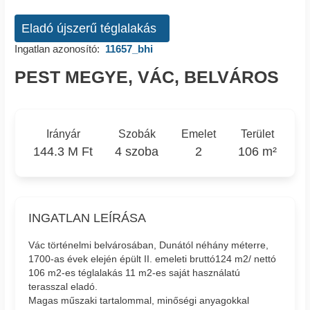
Eladó újszerű téglalakás
Ingatlan azonosító:
11657_bhi
PEST MEGYE, VÁC, BELVÁROS
Irányár
Szobák
Emelet
Terület
144.3 M Ft
4 szoba
2
106 m²
INGATLAN LEÍRÁSA
Vác történelmi belvárosában, Dunától néhány méterre,
1700-as évek elején épült II. emeleti bruttó124 m2/ nettó
106 m2-es téglalakás 11 m2-es saját használatú
terasszal eladó.
Magas műszaki tartalommal, minőségi anyagokkal