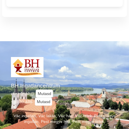
BH Ingatlancentrum
centrumbh@
Mutasd
+36-30-488-
Mutasd
Vác ingatlan, Vác lakás, Vác ház, Vác telek, Pest megye
ingatlan, Pest megye ház, Pest megye telek,