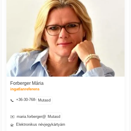
Forberger Mária
ingatlanreferens
+36-30-768-
Mutasd
📞
Mutasd
✉️
maria.forberger@
Elektronikus névjegykártyám
📇