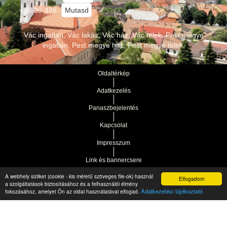
+36-30-488-
Mutasd
Vác ingatlan, Vác lakás, Vác ház, Vác telek, Pest megye
ingatlan, Pest megye ház, Pest megye telek,
Oldaltérkép
Adatkezelés
Panaszbejelentés
Kapcsolat
Impresszum
Link és bannercsere
A webhely sütiket (cookie - kis méretű szöveges file-ok) használ
Elfogadom
Vár-Köz Kft. - Ingatlan nyilvántartó, ügyviteli és
a szolgáltatások biztosításához és a felhasználói élmény
Copyright © 2021.
Adatkezelési tájékoztató
fokozásához, amelyet Ön az oldal használatával elfogad.
adminisztrációs szoftver