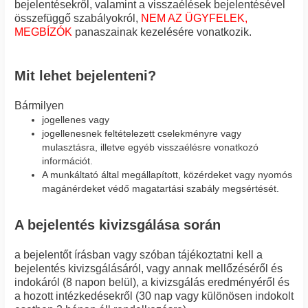
bejelentésekről, valamint a visszaélések bejelentésével
összefüggő szabályokról,
NEM AZ ÜGYFELEK,
MEGBÍZÓK
panaszainak kezelésére vonatkozik.
Mit lehet bejelenteni?
Bármilyen
jogellenes vagy
jogellenesnek feltételezett cselekményre vagy
mulasztásra, illetve egyéb visszaélésre vonatkozó
információt.
A munkáltató által megállapított, közérdeket vagy nyomós
magánérdeket védő magatartási szabály megsértését.
A bejelentés kivizsgálása során
a bejelentőt írásban vagy szóban tájékoztatni kell a
bejelentés kivizsgálásáról, vagy annak mellőzéséről és
indokáról (8 napon belül), a kivizsgálás eredményéről és
a hozott intézkedésekről (30 nap vagy különösen indokolt