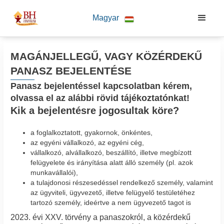
Magyar
MAGÁNJELLEGŰ, VAGY KÖZÉRDEKŰ
PANASZ BEJELENTÉSE
Panasz bejelentéssel kapcsolatban kérem,
olvassa el az alábbi rövid tájékoztatónkat!
Kik a bejelentésre jogosultak köre?
a foglalkoztatott, gyakornok, önkéntes,
az egyéni vállalkozó, az egyéni cég,
vállalkozó, alvállalkozó, beszállító, illetve megbízott
felügyelete és irányítása alatt álló személy (pl. azok
munkavállalói),
a tulajdonosi részesedéssel rendelkező személy, valamint
az ügyviteli, ügyvezető, illetve felügyelő testületéhez
tartozó személy, ideértve a nem ügyvezető tagot is
2023. évi XXV. törvény a panaszokról, a közérdekű