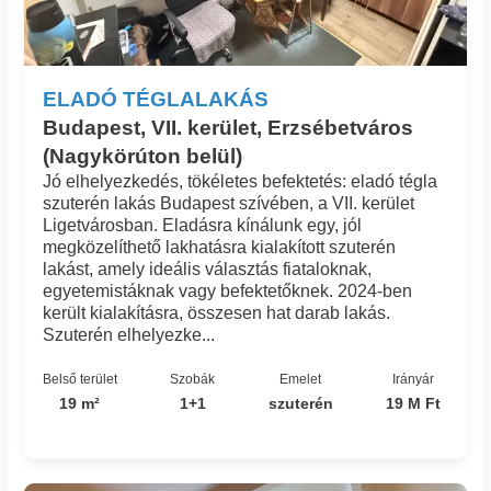
ELADÓ TÉGLALAKÁS
Budapest, VII. kerület, Erzsébetváros
(Nagykörúton belül)
Jó elhelyezkedés, tökéletes befektetés: eladó tégla
szuterén lakás Budapest szívében, a VII. kerület
Ligetvárosban. Eladásra kínálunk egy, jól
megközelíthető lakhatásra kialakított szuterén
lakást, amely ideális választás fiataloknak,
egyetemistáknak vagy befektetőknek. 2024-ben
került kialakításra, összesen hat darab lakás.
Szuterén elhelyezke...
Belső terület
Szobák
Emelet
Irányár
19 m²
1+1
szuterén
19 M Ft