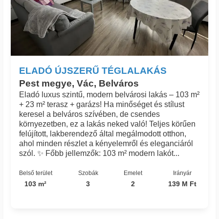
ELADÓ ÚJSZERŰ TÉGLALAKÁS
Pest megye, Vác, Belváros
Eladó luxus szintű, modern belvárosi lakás – 103 m²
+ 23 m² terasz + garázs! Ha minőséget és stílust
keresel a belváros szívében, de csendes
környezetben, ez a lakás neked való! Teljes körűen
felújított, lakberendező által megálmodott otthon,
ahol minden részlet a kényelemről és eleganciáról
szól. ✨ Főbb jellemzők: 103 m² modern lakót...
Belső terület
Szobák
Emelet
Irányár
103 m²
3
2
139 M Ft