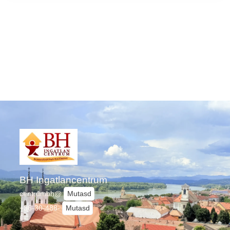
BH Ingatlancentrum
centrumbh@
Mutasd
+36-30-488-
Mutasd