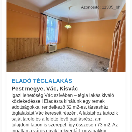
Azonosító: 11995_bhi
ELADÓ TÉGLALAKÁS
Pest megye, Vác, Kisvác
Igazi lehetőség Vác szívében – tégla lakás kiváló
közlekedéssel! Eladásra kínálunk egy remek
adottságokkal rendelkező 32 m2-es, társasházi
téglalakást Vác keresett részén. A lakáshoz tartozik
saját tároló és a felette lévő padlásrész, ami
tulajdoni lapon is szerepel, így összesen 73 m2. Az
ingatlan a város egyik frekventált, ugyanakkor