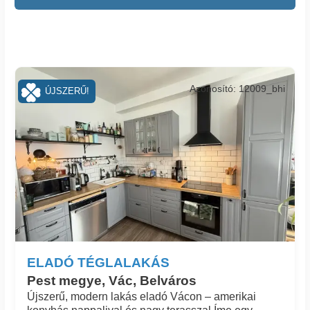
Azonosító: 12009_bhi
ÚJSZERŰ!
ELADÓ TÉGLALAKÁS
Pest megye, Vác, Belváros
Újszerű, modern lakás eladó Vácon – amerikai