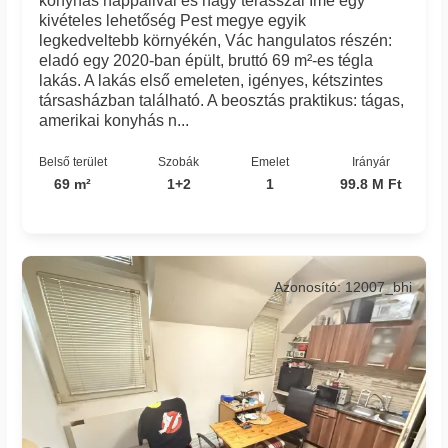
konyhás nappalival és nagy terasszal Íme egy
kivételes lehetőség Pest megye egyik
legkedveltebb környékén, Vác hangulatos részén:
eladó egy 2020-ban épült, bruttó 69 m²-es tégla
lakás. A lakás első emeleten, igényes, kétszintes
társasházban található. A beosztás praktikus: tágas,
amerikai konyhás n...
Belső terület
Szobák
Emelet
Irányár
69 m²
1+2
1
99.8 M Ft
Azonosító: 12007_bhi