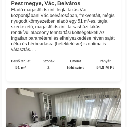
Pest megye, Vác, Belváros
Eladó magasföldszinti tégla lakás Vác
központjában! Vác belvárosában, frekventált, mégis
nyugodt környezetben eladó egy 51 m²-es, tégla
szerkezetű, magasföldszinti társasházi lakás,
rendkívül alacsony fenntartási költségekkel! Az
ingatlan paraméterei és elhelyezkedése révén saját
célra és bérbeadásra (befektetésre) is optimális
választás. ...
Belső terület
Szobák
Emelet
Irányár
51 m²
2
földszint
54.9 M Ft
Azonosító: 11988_bhi