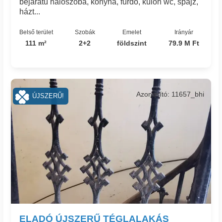
bejáratú hálószoba, konyha, fürdő, külön wc, spájz,
házt...
Belső terület
Szobák
Emelet
Irányár
111 m²
2+2
földszint
79.9 M Ft
Azonosító: 11657_bhi
ÚJSZERŰ!
ELADÓ ÚJSZERŰ TÉGLALAKÁS