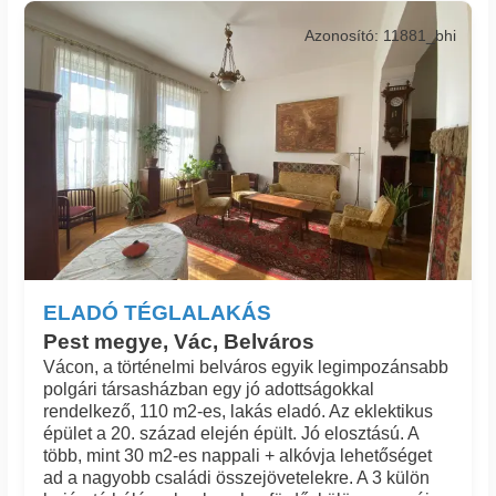
Azonosító: 11881_bhi
ELADÓ TÉGLALAKÁS
Pest megye, Vác, Belváros
Vácon, a történelmi belváros egyik legimpozánsabb
polgári társasházban egy jó adottságokkal
rendelkező, 110 m2-es, lakás eladó. Az eklektikus
épület a 20. század elején épült. Jó elosztású. A
több, mint 30 m2-es nappali + alkóvja lehetőséget
ad a nagyobb családi összejövetelekre. A 3 külön