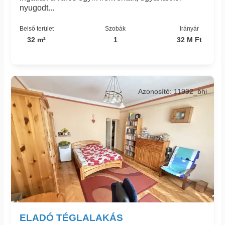
nyugodt...
Belső terület
Szobák
Irányár
32 m²
1
32 M Ft
Azonosító: 11992_bhi
ELADÓ TÉGLALAKÁS