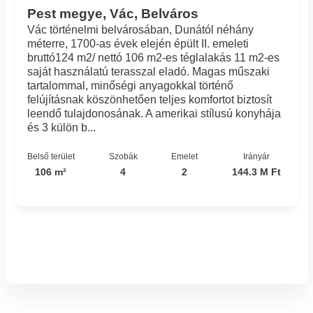
Pest megye, Vác, Belváros
Vác történelmi belvárosában, Dunától néhány
méterre, 1700-as évek elején épült II. emeleti
bruttó124 m2/ nettó 106 m2-es téglalakás 11 m2-es
saját használatú terasszal eladó. Magas műszaki
tartalommal, minőségi anyagokkal történő
felújításnak köszönhetően teljes komfortot biztosít
leendő tulajdonosának. A amerikai stílusú konyhája
és 3 külön b...
Belső terület
Szobák
Emelet
Irányár
106 m²
4
2
144.3 M Ft