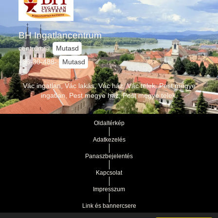
BH Ingatlancentrum
centrum@
Mutasd
+36-30-488-
Mutasd
Vác ingatlan, Vác lakás, Vác ház, Vác telek, Pest megye
ingatlan, Pest megye ház, Pest megye telek,
Oldaltérkép
Adatkezelés
Panaszbejelentés
Kapcsolat
Impresszum
Link és bannercsere