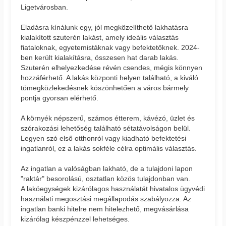
Ligetvárosban.
Eladásra kínálunk egy, jól megközelíthető lakhatásra
kialakított szuterén lakást, amely ideális választás
fiataloknak, egyetemistáknak vagy befektetőknek. 2024-
ben került kialakításra, összesen hat darab lakás.
Szuterén elhelyezkedése révén csendes, mégis könnyen
hozzáférhető. A lakás központi helyen található, a kiváló
tömegközlekedésnek köszönhetően a város bármely
pontja gyorsan elérhető.
A környék népszerű, számos étterem, kávézó, üzlet és
szórakozási lehetőség található sétatávolságon belül.
Legyen szó első otthonról vagy kiadható befektetési
ingatlanról, ez a lakás sokféle célra optimális választás.
Az ingatlan a valóságban lakható, de a tulajdoni lapon
"raktár" besorolású, osztatlan közös tulajdonban van.
A lakóegységek kizárólagos használatát hivatalos ügyvédi
használati megosztási megállapodás szabályozza. Az
ingatlan banki hitelre nem hitelezhető, megvásárlása
kizárólag készpénzzel lehetséges.