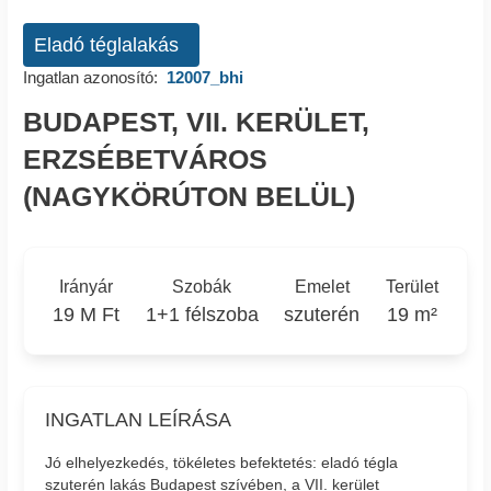
Eladó téglalakás
Ingatlan azonosító:
12007_bhi
BUDAPEST, VII. KERÜLET,
ERZSÉBETVÁROS
(NAGYKÖRÚTON BELÜL)
Irányár
Szobák
Emelet
Terület
19 M Ft
1+1 félszoba
szuterén
19 m²
INGATLAN LEÍRÁSA
Jó elhelyezkedés, tökéletes befektetés: eladó tégla
szuterén lakás Budapest szívében, a VII. kerület