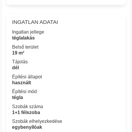
INGATLAN ADATAI
Ingatlan jellege
téglalakás
Belső terület
19 m²
Tájolás
dél
Építési állapot
használt
Építési mód
tégla
Szobák száma
1+1 félszoba
Szobák elhelyezkedése
egybenyílóak